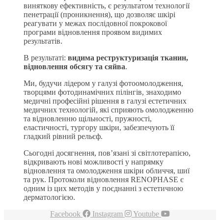
виняткову ефективність, є результатом технології
пенетрації (проникнення), що дозволяє шкірі
реагувати у межах послідовної покрокової
програми відновлення проявом видимих ​​
результатів.
В результаті:
видима реструктуризація тканин,
відновлення обсягу та сяйва
.
Ми, будучи лідером у галузі фотоомолодження,
творцями фотодинамічних пілінгів, знаходимо
медичні професійні рішення в галузі естетичних
медичних технологій, які сприяють омолодженню
та відновленню щільності, пружності,
еластичності, тургору шкіри, забезпечують її
гладкий рівний рельєф.
Сьогодні досягнення, пов’язані зі світлотерапією,
відкривають нові можливості у напрямку
відновлення та омолодження шкіри обличчя, шиї
та рук. Протоколи відновлення RENOPHASE є
одним із цих методів у поєднанні з естетичною
дерматологією.
Facebook
Instagram
Youtube