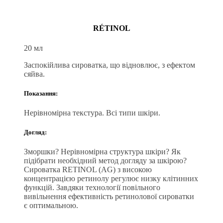
RÉTINOL
20 мл
Заспокійлива сироватка, що відновлює, з ефектом
сяйва.
Показання:
Нерівномірна текстура. Всі типи шкіри.
Догляд:
Зморшки? Нерівномірна структура шкіри? Як
підібрати необхідний метод догляду за шкірою?
Сироватка RETINOL (AG) з високою
концентрацією ретинолу регулює низку клітинних
функцій. Завдяки технології повільного
вивільнення ефективність ретинолової сироватки
є оптимальною.