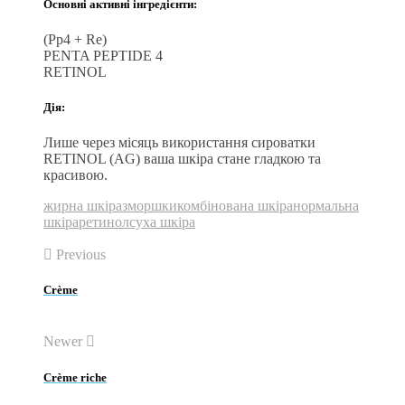
Основні активні інгредієнти:
(Pp4 + Re)
PENTA PEPTIDE 4
RETINOL
Дія:
Лише через місяць використання сироватки
RETINOL (AG) ваша шкіра стане гладкою та
красивою.
жирна шкіра
зморшки
комбінована шкіра
нормальна
шкіра
ретинол
суха шкіра
Previous
Crème
Newer
Crème riche