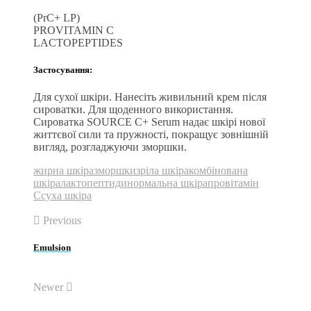
(PrC+ LP)
PROVITAMIN C
LACTOPEPTIDES
Застосування:
Для сухої шкіри. Нанесіть живильний крем після
сироватки. Для щоденного використання.
Сироватка SOURCE C+ Serum надає шкірі нової
життєвої сили та пружності, покращує зовнішній
вигляд, розгладжуючи зморшки.
жирна шкіра
зморшки
зріла шкіра
комбінована
шкіра
лактопептиди
нормальна шкіра
провітамін
C
суха шкіра
Previous
Emulsion
Newer