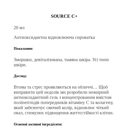
SOURCE C+
20 мл
Антиоксидантна відновлююча сироватка
Показання:
Зморшки, девіталізована, тьмяна шкіра. Усі типи
шкіри.
Догляд:
Втома та стрес проявляються на обличчі… Щоб
виправити цей недолік ми розробили нежирний
антиоксидантний гель з концентрованим вмістом
поліпептидів попередників вітаміну С та колагену,
який забезпечує сяючий колір, відновлює чіткий
овал, стимулює підвищення життєстійкості клітин.
Основні активні інгредієнти: