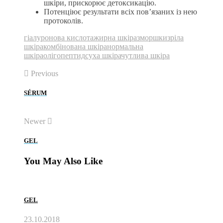
шкіри, прискорює детоксикацію.
Потенціює результати всіх пов’язаних із нею
протоколів.
гіалуронова кислота
жирна шкіра
зморшки
зріла
шкіра
комбінована шкіра
нормальна
шкіра
олігопептид
суха шкіра
чутлива шкіра
Previous
SÉRUM
Newer
GEL
You May Also Like
GEL
23.10.2018